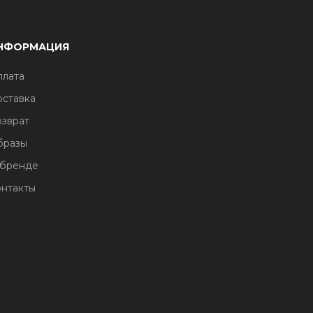
НФОРМАЦИЯ
лата
ставка
зврат
бразы
 бренде
нтакты